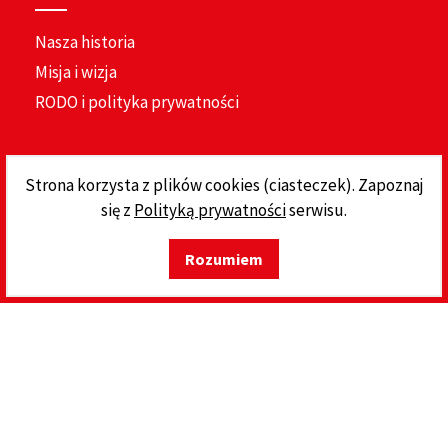
Nasza historia
Misja i wizja
RODO i polityka prywatności
Do pobrania
Strona korzysta z plików cookies (ciasteczek). Zapoznaj
się z
Polityką prywatności
serwisu.
Katalog
Cennik
Rozumiem
Deklaracje
KONTAKT
Przetargi