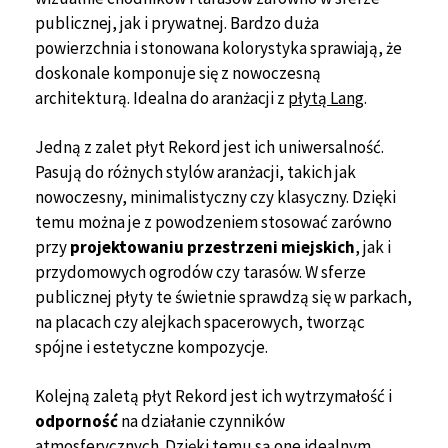
publicznej, jak i prywatnej. Bardzo duża
powierzchnia i stonowana kolorystyka sprawiają, że
doskonale komponuje się z nowoczesną
architekturą. Idealna do aranżacji z
płytą Lang
.
Jedną z zalet płyt Rekord jest ich uniwersalność.
Pasują do różnych stylów aranżacji, takich jak
nowoczesny, minimalistyczny czy klasyczny. Dzięki
temu można je z powodzeniem stosować zarówno
przy
projektowaniu przestrzeni miejskich
, jak i
przydomowych ogrodów czy tarasów. W sferze
publicznej płyty te świetnie sprawdzą się w parkach,
na placach czy alejkach spacerowych, tworząc
spójne i estetyczne kompozycje.
Kolejną zaletą płyt Rekord jest ich wytrzymałość i
odporność
na działanie czynników
atmosferycznych. Dzięki temu są one idealnym