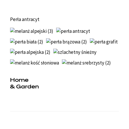
Perła antracyt
Pe
Home
& Garden