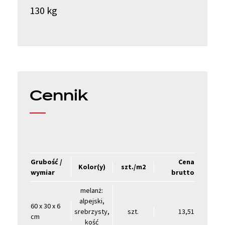
130 kg
Cennik
Grubość /
Cena
Kolor(y)
szt./m2
wymiar
brutto
melanż:
alpejski,
60 x 30 x 6
srebrzysty,
szt.
13,51
cm
kość